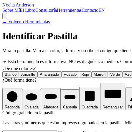
Noelia Anderson
Sobre Mí
El Libro
Consultoría
Herramientas
Contacto
EN
← Volver a Herramientas
Identificar Pastilla
Mira tu pastilla. Marca el color, la forma y escribe el código que tien
⚠️
Esta herramienta es informativa. NO es diagnóstico médico. Confi
¿De qué color es?
Blanco
Amarillo
Anaranjado
Rosado
Rojo
Marrón
Verde
Azu
¿Qué forma tiene?
Redonda
Ovalada
Alargada
Cápsula
Cuadrada
Rectangular
Tr
Código grabado en la pastilla
Las letras y números que están impresos o grabados en la pastilla. Mir