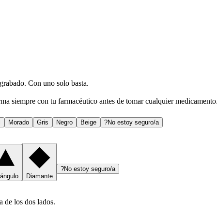
e grabado. Con uno solo basta.
rma siempre con tu farmacéutico antes de tomar cualquier medicamento
l
Morado
Gris
Negro
Beige
?
No estoy seguro/a
?
No estoy seguro/a
iángulo
Diamante
a de los dos lados.